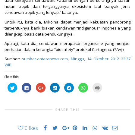
data kekayaan cendawan. Padahal dengan berkurangnya luasan
hutan tropik dan terganggunya ekosistem laut banyak jenis
cendawan tropik yang lenyap,” katanya.
Untuk itu, kata dia, Mikoina dapat menjadi kekuatan pendorong
terbentuknya bank biakan cendawan “indigenous” Indonesia yang
dilengkapi basis data pendukungnya.
Apalagi, kata dia, cendawan merupakan organisme yang menjadi
perhatian dalam kerangka “biosafety” protokol Cartagena. (*/wij)
Sumber:
sumbar.antaranews.com, Minggu, 14 Oktober 2012 22:37
WIB
Share this:
Click
Click
Click
Click
Click
Click
Click
to
to
to
to
to
to
to
share
share
share
share
share
share
print
on
on
on
on
on
on
(Opens
Twitter
Facebook
Google+
LinkedIn
Telegram
WhatsApp
in
(Opens
(Opens
(Opens
(Opens
(Opens
(Opens
new
in
in
in
in
in
in
window)
SHARE THIS
new
new
new
new
new
new
window)
window)
window)
window)
window)
window)
0
likes