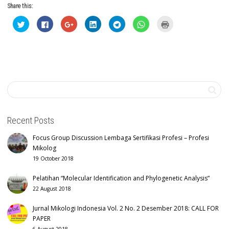
Share this:
Click
Click
Click
Click
Click
Click
Click
to
to
to
to
to
to
to
share
share
share
share
share
share
print
on
on
on
on
on
on
(Opens
Twitter
Facebook
Google+
LinkedIn
Telegram
WhatsApp
in
(Opens
(Opens
(Opens
(Opens
(Opens
(Opens
new
in
in
in
in
in
in
window)
new
new
new
new
new
new
window)
window)
window)
window)
window)
window)
Recent Posts
Focus Group Discussion Lembaga Sertifikasi Profesi – Profesi
Mikolog
19 October 2018
Pelatihan “Molecular Identification and Phylogenetic Analysis”
22 August 2018
Jurnal Mikologi Indonesia Vol. 2 No. 2 Desember 2018: CALL FOR
PAPER
6 August 2018