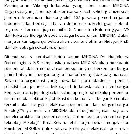
Perhimpunan Mikologi Indonesia yang diberi nama MIKOINA.
Organisasi yang dibentuk atas prakarsa Fakultas Biologi Universitas
Jenderal Soedirman, didukung oleh 102 peserta pemerhati jamur
Indonesia dari berbagai daerah di Indonesia. Melengkapi sebuah
organisasi forum ini juga memilih Dr. Nuniek Ina Ratnaningtyas, MS
dari Fakultas Biologi Unsoed sebagai ketua umum MIKOINA. Dalam
menjalankan tugasnya beliau akan dibantu oleh Iman Hidayat, Ph.D.
dari LIPI sebagai sektetaris umum.
Ditemui secara terpisah ketua umum MIKOINA Dr. Nuniek Ina
Ratnaningtyas, MS menjelaskan bahwa MIKOINA akan membantu
pemerintah dalam memecahkan persoalan yang berkenaan dengan
jamur baik yang menguntungkan maupun yang tidak bagi manusia.
Selain itu organisasi yang mewadahi para akademisi, peneliti,
praktisi dan pemerhati Mikologi di Indonesia akan membangun
kerjasama atau jejaring baik lokal maupun global melalui pertemuan
ilmiah, media elektronik, publikasi dan kolaborasi dengan komunitas
terkait dalam rangka melakukan pembinaan dan pengembangan
Mikologi.”Saya berharap MIKOINA akan menjadi rujukan bagi para
peneliti, praktisi dan pemerhati terkait informasi dan perkembangan
teknologi Mikologi”. Kata Beliau. Lebih lanjut beliau menjelaskan
komitmen MIKOINA untuk secara kontinyu melakukan desiminasi