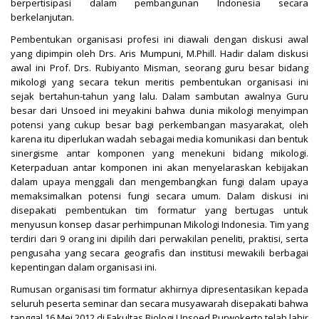
berpertisipasi dalam pembangunan Indonesia secara
berkelanjutan.
Pembentukan organisasi profesi ini diawali dengan diskusi awal
yang dipimpin oleh Drs. Aris Mumpuni, M.Phill. Hadir dalam diskusi
awal ini Prof. Drs. Rubiyanto Misman, seorang guru besar bidang
mikologi yang secara tekun meritis pembentukan organisasi ini
sejak bertahun-tahun yang lalu. Dalam sambutan awalnya Guru
besar dari Unsoed ini meyakini bahwa dunia mikologi menyimpan
potensi yang cukup besar bagi perkembangan masyarakat, oleh
karena itu diperlukan wadah sebagai media komunikasi dan bentuk
sinergisme antar komponen yang menekuni bidang mikologi.
Keterpaduan antar komponen ini akan menyelaraskan kebijakan
dalam upaya menggali dan mengembangkan fungi dalam upaya
memaksimalkan potensi fungi secara umum. Dalam diskusi ini
disepakati pembentukan tim formatur yang bertugas untuk
menyusun konsep dasar perhimpunan Mikologi Indonesia. Tim yang
terdiri dari 9 orang ini dipilih dari perwakilan peneliti, praktisi, serta
pengusaha yang secara geografis dan institusi mewakili berbagai
kepentingan dalam organisasi ini.
Rumusan organisasi tim formatur akhirnya dipresentasikan kepada
seluruh peserta seminar dan secara musyawarah disepakati bahwa
tanggal 16 Mei 2012 di Fakultas Biologi Unsoed Purwokerto telah lahir