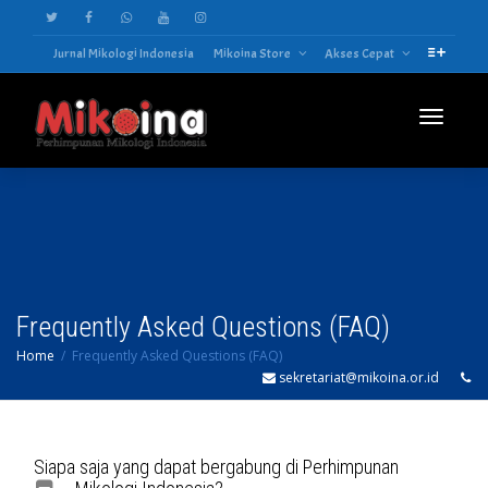
Jurnal Mikologi Indonesia
Mikoina Store
Akses Cepat
Toggle
navigatio
Frequently Asked Questions (FAQ)
Home
Frequently Asked Questions (FAQ)
sekretariat@mikoina.or.id
Siapa saja yang dapat bergabung di Perhimpunan