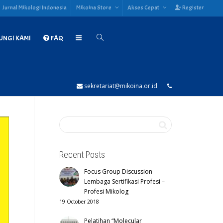
Jurnal Mikologi Indonesia
Mikoina Store
Akses Cepat
Register
NGI KAMI
FAQ
sekretariat@mikoina.or.id
Recent Posts
Focus Group Discussion
Lembaga Sertifikasi Profesi –
Profesi Mikolog
19 October 2018
Pelatihan “Molecular