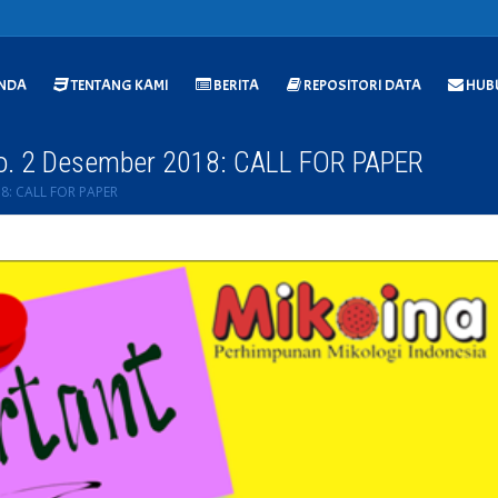
NDA
TENTANG KAMI
BERITA
REPOSITORI DATA
HUBU
 No. 2 Desember 2018: CALL FOR PAPER
18: CALL FOR PAPER